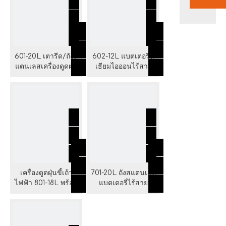
601-20L เตารีด/ถังส
602-12L แบตเตอรี่ลิ
แตนเลสเครื่องดูดฝุ่น
เธียมไอออนไร้สาย
เถ้าไฟฟ้า
Ash เครื่องดูดฝุ่น
สำหรับเตาผิง BBQ
เครื่องดูดฝุ่นขี้เถ้า
701-20L ถังสแตนเลส
ไฟฟ้า 801-18L พร้อม
แบตเตอรี่ไร้สาย
ระบบทำความสะอาด
เครื่องดูดฝุ่นเถ้าลิเธี
ตัวเอง
ยมไอออนสำหรับ
เตาผิง BBQ