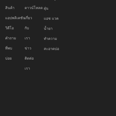
สินค้า
ดาวน์โหลด
ฝุ่น
แอปพลิเคชัน
เกี่ยว
แอช แวค
วิดีโอ
กับ
น้ำยา
คำถาม
เรา
ทำความ
ที่พบ
ข่าว
สะอาดบ่อ
บ่อย
ติดต่อ
เรา