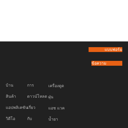
แบบฟอร์ม
ข้อความ
บ้าน
การ
เครื่องดูด
สินค้า
ดาวน์โหลด
ฝุ่น
แอปพลิเคชัน
เกี่ยว
แอช แวค
วิดีโอ
กับ
น้ำยา