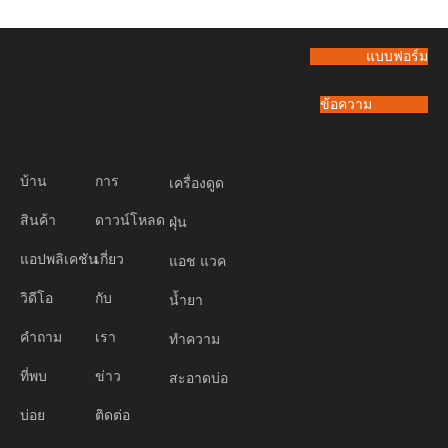
แบบฟอร์ม
ข้อความ
บ้าน
การ
เครื่องดูด
สินค้า
ดาวน์โหลด
ฝุ่น
แอปพลิเคชัน
เกี่ยว
แอช แวค
วิดีโอ
กับ
น้ำยา
คำถาม
เรา
ทำความ
ที่พบ
ข่าว
สะอาดบ่อ
บ่อย
ติดต่อ